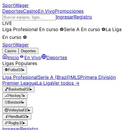
SportWager
Deportes
Casino
En Vivo
Promociones
Ingresar
Registro
LIVE
Liga Profesional
En curso
⚽
Serie A
En curso
⚽
La Liga
En curso
⚽
SportWager
Casino
Deportes
Inicio
En Vivo
Deportes
Ligas Populares
⚽
Futbol
18
▸
Liga Profesional
Serie A (Brazil)
MLS
Primera División
Premier League
La Liga
Ver todos →
🏀
Basketball
10
▸
🏒
Hockey
7
▸
⚾
Beisbol
4
▸
🏐
Volleyball
10
▸
🤾
Handball
10
▸
🏉
Rugby
10
▸
Ingresar
Registro