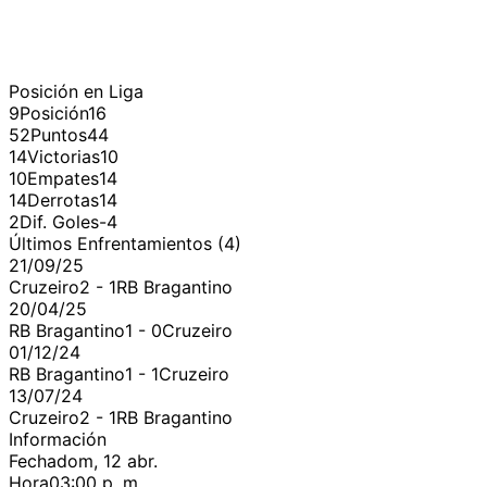
Posición en Liga
9
Posición
16
52
Puntos
44
14
Victorias
10
10
Empates
14
14
Derrotas
14
2
Dif. Goles
-4
Últimos Enfrentamientos (
4
)
21/09/25
Cruzeiro
2
-
1
RB Bragantino
20/04/25
RB Bragantino
1
-
0
Cruzeiro
01/12/24
RB Bragantino
1
-
1
Cruzeiro
13/07/24
Cruzeiro
2
-
1
RB Bragantino
Información
Fecha
dom, 12 abr.
Hora
03:00 p. m.