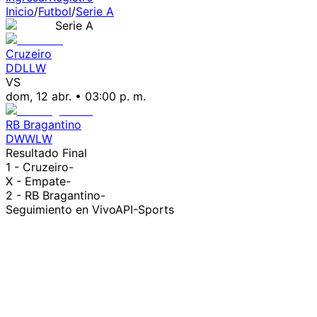
Inicio
/
Futbol
/
Serie A
Serie A
Cruzeiro
D
D
L
L
W
VS
dom, 12 abr.
•
03:00 p. m.
RB Bragantino
D
W
W
L
W
Resultado Final
1 -
Cruzeiro
-
X - Empate
-
2 -
RB Bragantino
-
Seguimiento en Vivo
API-Sports