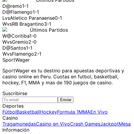
Últimos Partidos
D
@
remo
1-1
D
@
Flamengo
1-1
L
vs
Atletico Paranaense
0-1
W
vs
RB Bragantino
3-1
Últimos Partidos
W
@
Coritiba
1-0
W
vs
Gremio
2-0
D
@
Santos
1-1
W
vs
Flamengo
2-1
SportWager
SportWager es tu destino para apuestas deportivas y
casino online en Peru. Cuotas en futbol, basketball,
hockey, F1, MMA y mas de 190 juegos de casino.
Suscribirse
Enviar
Deportes
Fútbol
Basketball
Hockey
Formula 1
MMA
En Vivo
Casino
Tragamonedas
Casino en Vivo
Crash Games
Jackpot
Mesa
Información