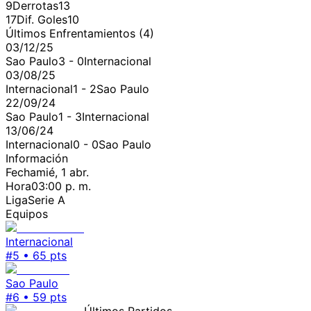
9
Derrotas
13
17
Dif. Goles
10
Últimos Enfrentamientos (
4
)
03/12/25
Sao Paulo
3
-
0
Internacional
03/08/25
Internacional
1
-
2
Sao Paulo
22/09/24
Sao Paulo
1
-
3
Internacional
13/06/24
Internacional
0
-
0
Sao Paulo
Información
Fecha
mié, 1 abr.
Hora
03:00 p. m.
Liga
Serie A
Equipos
Internacional
#
5
•
65
pts
Sao Paulo
#
6
•
59
pts