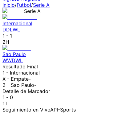
Inicio
/
Futbol
/
Serie A
Serie A
Internacional
D
D
L
W
L
1
-
1
2H
Sao Paulo
W
W
D
W
L
Resultado Final
1 -
Internacional
-
X - Empate
-
2 -
Sao Paulo
-
Detalle de Marcador
1 - 0
1T
Seguimiento en Vivo
API-Sports