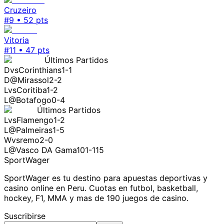
Cruzeiro
#
9
•
52
pts
Vitoria
#
11
•
47
pts
Últimos Partidos
D
vs
Corinthians
1-1
D
@
Mirassol
2-2
L
vs
Coritiba
1-2
L
@
Botafogo
0-4
Últimos Partidos
L
vs
Flamengo
1-2
L
@
Palmeiras
1-5
W
vs
remo
2-0
L
@
Vasco DA Gama
101-115
SportWager
SportWager es tu destino para apuestas deportivas y
casino online en Peru. Cuotas en futbol, basketball,
hockey, F1, MMA y mas de 190 juegos de casino.
Suscribirse