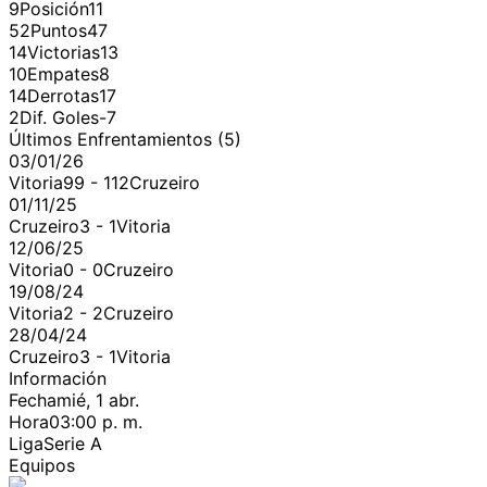
9
Posición
11
52
Puntos
47
14
Victorias
13
10
Empates
8
14
Derrotas
17
2
Dif. Goles
-7
Últimos Enfrentamientos (
5
)
03/01/26
Vitoria
99
-
112
Cruzeiro
01/11/25
Cruzeiro
3
-
1
Vitoria
12/06/25
Vitoria
0
-
0
Cruzeiro
19/08/24
Vitoria
2
-
2
Cruzeiro
28/04/24
Cruzeiro
3
-
1
Vitoria
Información
Fecha
mié, 1 abr.
Hora
03:00 p. m.
Liga
Serie A
Equipos