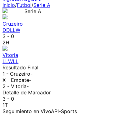
Inicio
/
Futbol
/
Serie A
Serie A
Cruzeiro
D
D
L
L
W
3
-
0
2H
Vitoria
L
L
W
L
L
Resultado Final
1 -
Cruzeiro
-
X - Empate
-
2 -
Vitoria
-
Detalle de Marcador
3 - 0
1T
Seguimiento en Vivo
API-Sports