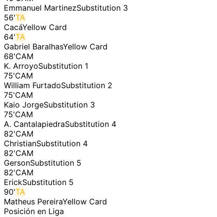
Emmanuel Martinez
Substitution 3
56
'
TA
Cacá
Yellow Card
64
'
TA
Gabriel Baralhas
Yellow Card
68
'
CAM
K. Arroyo
Substitution 1
75
'
CAM
William Furtado
Substitution 2
75
'
CAM
Kaio Jorge
Substitution 3
75
'
CAM
A. Cantalapiedra
Substitution 4
82
'
CAM
Christian
Substitution 4
82
'
CAM
Gerson
Substitution 5
82
'
CAM
Erick
Substitution 5
90
'
TA
Matheus Pereira
Yellow Card
Posición en Liga