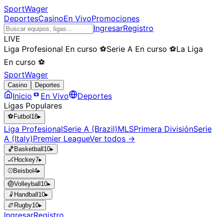
SportWager
Deportes
Casino
En Vivo
Promociones
Ingresar
Registro
LIVE
Liga Profesional
En curso
⚽
Serie A
En curso
⚽
La Liga
En curso
⚽
SportWager
Casino
Deportes
Inicio
En Vivo
Deportes
Ligas Populares
⚽
Futbol
18
▸
Liga Profesional
Serie A (Brazil)
MLS
Primera División
Serie
A (Italy)
Premier League
Ver todos →
🏀
Basketball
10
▸
🏒
Hockey
7
▸
⚾
Beisbol
4
▸
🏐
Volleyball
10
▸
🤾
Handball
10
▸
🏉
Rugby
10
▸
Ingresar
Registro