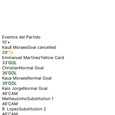
Eventos del Partido
10
'
•
Kauã Moraes
Goal cancelled
29
'
TA
Emmanuel Martínez
Yellow Card
33
'
GOL
Christian
Normal Goal
36
'
GOL
Kaua Moraes
Normal Goal
39
'
GOL
Kaio Jorge
Normal Goal
46
'
CAM
Matheuzinho
Substitution 1
46
'
CAM
R. Lopez
Substitution 2
46
'
CAM