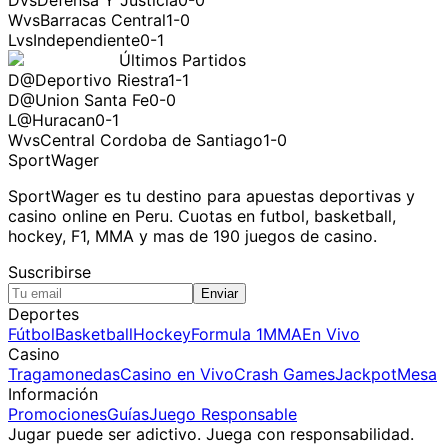
D
vs
Defensa Y Justicia
0-0
W
vs
Barracas Central
1-0
L
vs
Independiente
0-1
Últimos Partidos
D
@
Deportivo Riestra
1-1
D
@
Union Santa Fe
0-0
L
@
Huracan
0-1
W
vs
Central Cordoba de Santiago
1-0
SportWager
SportWager es tu destino para apuestas deportivas y
casino online en Peru. Cuotas en futbol, basketball,
hockey, F1, MMA y mas de 190 juegos de casino.
Suscribirse
Enviar
Deportes
Fútbol
Basketball
Hockey
Formula 1
MMA
En Vivo
Casino
Tragamonedas
Casino en Vivo
Crash Games
Jackpot
Mesa
Información
Promociones
Guías
Juego Responsable
Jugar puede ser adictivo. Juega con responsabilidad.