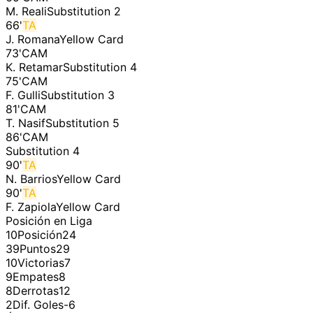
M. Reali
Substitution 2
66
'
TA
J. Romana
Yellow Card
73
'
CAM
K. Retamar
Substitution 4
75
'
CAM
F. Gulli
Substitution 3
81
'
CAM
T. Nasif
Substitution 5
86
'
CAM
Substitution 4
90
'
TA
N. Barrios
Yellow Card
90
'
TA
F. Zapiola
Yellow Card
Posición en Liga
10
Posición
24
39
Puntos
29
10
Victorias
7
9
Empates
8
8
Derrotas
12
2
Dif. Goles
-6