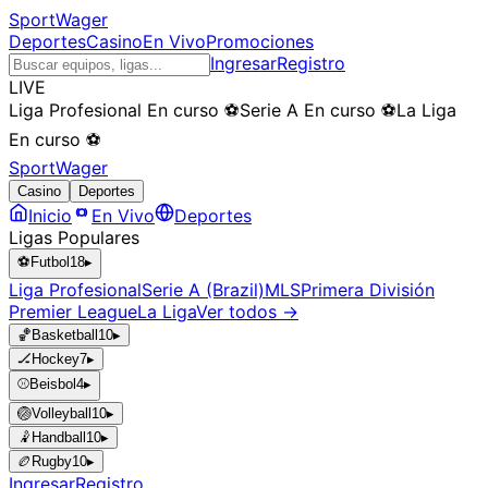
SportWager
Deportes
Casino
En Vivo
Promociones
Ingresar
Registro
LIVE
Liga Profesional
En curso
⚽
Serie A
En curso
⚽
La Liga
En curso
⚽
SportWager
Casino
Deportes
Inicio
En Vivo
Deportes
Ligas Populares
⚽
Futbol
18
▸
Liga Profesional
Serie A (Brazil)
MLS
Primera División
Premier League
La Liga
Ver todos →
🏀
Basketball
10
▸
🏒
Hockey
7
▸
⚾
Beisbol
4
▸
🏐
Volleyball
10
▸
🤾
Handball
10
▸
🏉
Rugby
10
▸
Ingresar
Registro