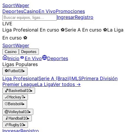
SportWager
Deportes
Casino
En Vivo
Promociones
Ingresar
Registro
LIVE
Liga Profesional
En curso
⚽
Serie A
En curso
⚽
La Liga
En curso
⚽
SportWager
Casino
Deportes
Inicio
En Vivo
Deportes
Ligas Populares
⚽
Futbol
18
▸
Liga Profesional
Serie A (Brazil)
MLS
Primera División
Premier League
La Liga
Ver todos →
🏀
Basketball
10
▸
🏒
Hockey
7
▸
⚾
Beisbol
4
▸
🏐
Volleyball
10
▸
🤾
Handball
10
▸
🏉
Rugby
10
▸
Ingresar
Registro