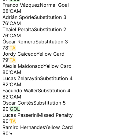
Franco Vázquez
Normal Goal
68
'
CAM
Adrián Spörle
Substitution 3
76
'
CAM
Thaiel Peralta
Substitution 2
76
'
CAM
Óscar Romero
Substitution 3
78
'
TA
Jordy Caicedo
Yellow Card
79
'
TA
Alexis Maldonado
Yellow Card
80
'
CAM
Lucas Zelarayán
Substitution 4
82
'
CAM
Facundo Waller
Substitution 4
82
'
CAM
Oscar Cortés
Substitution 5
90
'
GOL
Lucas Passerini
Missed Penalty
90
'
TA
Ramiro Hernandes
Yellow Card
90
'
•