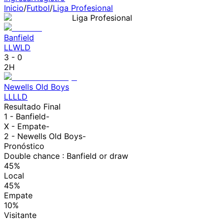
Inicio
/
Futbol
/
Liga Profesional
Liga Profesional
Banfield
L
L
W
L
D
3
-
0
2H
Newells Old Boys
L
L
L
L
D
Resultado Final
1 -
Banfield
-
X - Empate
-
2 -
Newells Old Boys
-
Pronóstico
Double chance : Banfield or draw
45%
Local
45%
Empate
10%
Visitante