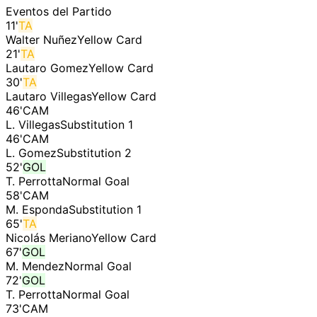
Eventos del Partido
11
'
TA
Walter Nuñez
Yellow Card
21
'
TA
Lautaro Gomez
Yellow Card
30
'
TA
Lautaro Villegas
Yellow Card
46
'
CAM
L. Villegas
Substitution 1
46
'
CAM
L. Gomez
Substitution 2
52
'
GOL
T. Perrotta
Normal Goal
58
'
CAM
M. Esponda
Substitution 1
65
'
TA
Nicolás Meriano
Yellow Card
67
'
GOL
M. Mendez
Normal Goal
72
'
GOL
T. Perrotta
Normal Goal
73
'
CAM