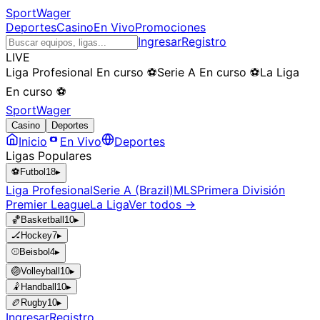
SportWager
Deportes
Casino
En Vivo
Promociones
Ingresar
Registro
LIVE
Liga Profesional
En curso
⚽
Serie A
En curso
⚽
La Liga
En curso
⚽
SportWager
Casino
Deportes
Inicio
En Vivo
Deportes
Ligas Populares
⚽
Futbol
18
▸
Liga Profesional
Serie A (Brazil)
MLS
Primera División
Premier League
La Liga
Ver todos →
🏀
Basketball
10
▸
🏒
Hockey
7
▸
⚾
Beisbol
4
▸
🏐
Volleyball
10
▸
🤾
Handball
10
▸
🏉
Rugby
10
▸
Ingresar
Registro