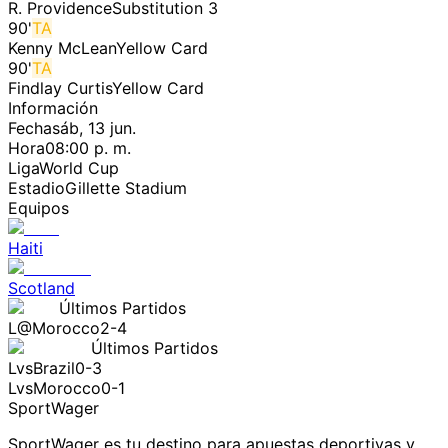
R. Providence
Substitution 3
90
'
TA
Kenny McLean
Yellow Card
90
'
TA
Findlay Curtis
Yellow Card
Información
Fecha
sáb, 13 jun.
Hora
08:00 p. m.
Liga
World Cup
Estadio
Gillette Stadium
Equipos
Haiti
Scotland
Últimos Partidos
L
@
Morocco
2-4
Últimos Partidos
L
vs
Brazil
0-3
L
vs
Morocco
0-1
SportWager
SportWager es tu destino para apuestas deportivas y