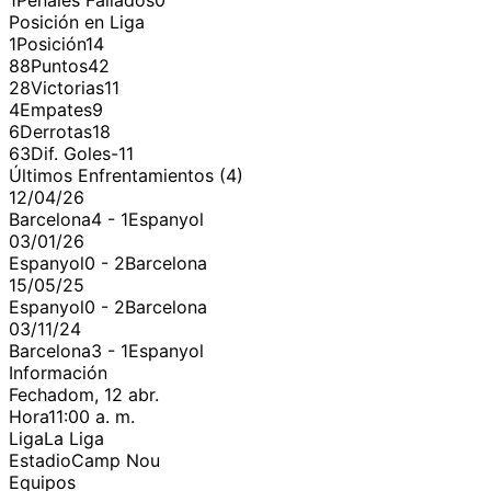
1
Penales Fallados
0
Posición en Liga
1
Posición
14
88
Puntos
42
28
Victorias
11
4
Empates
9
6
Derrotas
18
63
Dif. Goles
-11
Últimos Enfrentamientos (
4
)
12/04/26
Barcelona
4
-
1
Espanyol
03/01/26
Espanyol
0
-
2
Barcelona
15/05/25
Espanyol
0
-
2
Barcelona
03/11/24
Barcelona
3
-
1
Espanyol
Información
Fecha
dom, 12 abr.
Hora
11:00 a. m.
Liga
La Liga
Estadio
Camp Nou
Equipos