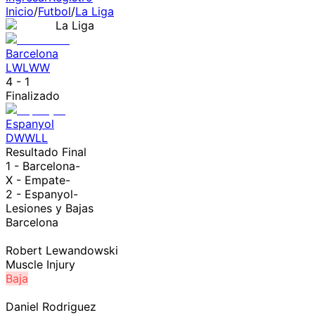
Inicio
/
Futbol
/
La Liga
La Liga
Barcelona
L
W
L
W
W
4
-
1
Finalizado
Espanyol
D
W
W
L
L
Resultado Final
1 -
Barcelona
-
X - Empate
-
2 -
Espanyol
-
Lesiones y Bajas
Barcelona
Robert Lewandowski
Muscle Injury
Baja
Daniel Rodriguez