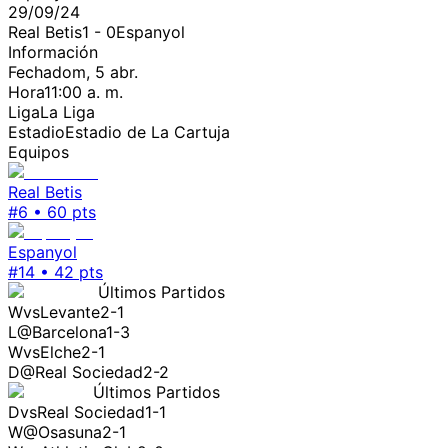
29/09/24
Real Betis
1
-
0
Espanyol
Información
Fecha
dom, 5 abr.
Hora
11:00 a. m.
Liga
La Liga
Estadio
Estadio de La Cartuja
Equipos
Real Betis
#
6
•
60
pts
Espanyol
#
14
•
42
pts
Últimos Partidos
W
vs
Levante
2-1
L
@
Barcelona
1-3
W
vs
Elche
2-1
D
@
Real Sociedad
2-2
Últimos Partidos
D
vs
Real Sociedad
1-1
W
@
Osasuna
2-1