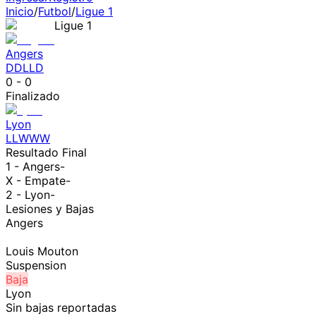
Inicio
/
Futbol
/
Ligue 1
Ligue 1
Angers
D
D
L
L
D
0
-
0
Finalizado
Lyon
L
L
W
W
W
Resultado Final
1 -
Angers
-
X - Empate
-
2 -
Lyon
-
Lesiones y Bajas
Angers
Louis Mouton
Suspension
Baja
Lyon
Sin bajas reportadas