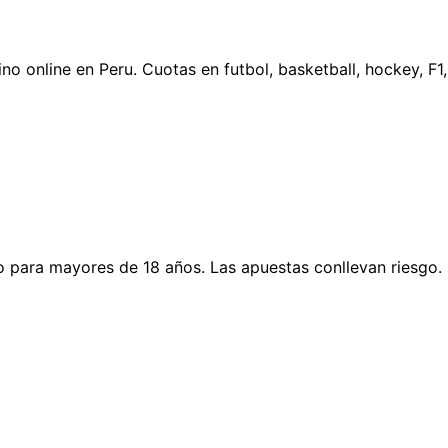
no online en Peru. Cuotas en futbol, basketball, hockey, F
o para mayores de 18 años. Las apuestas conllevan riesgo. 