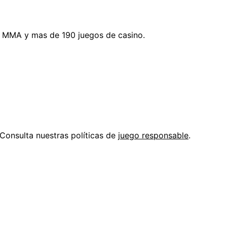
1, MMA y mas de 190 juegos de casino.
Consulta nuestras políticas de
juego responsable
.