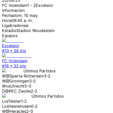
20/09/25
FC Volendam
1
-
2
Excelsior
Información
Fecha
dom, 10 may.
Hora
09:45 a. m.
Liga
Eredivisie
Estadio
Stadion Woudestein
Equipos
Excelsior
#
13
•
38
pts
FC Volendam
#
16
•
32
pts
Últimos Partidos
W
@
Sparta Rotterdam
3-2
W
@
Groningen
3-2
W
vs
Utrecht
5-0
D
@
PEC Zwolle
2-2
Últimos Partidos
L
vs
Telstar
1-2
L
vs
Heerenveen
0-2
W
@
Heracles
2-0