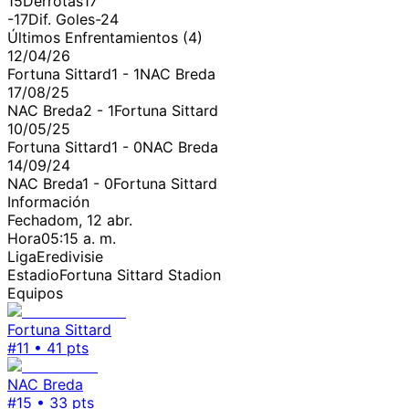
15
Derrotas
17
-17
Dif. Goles
-24
Últimos Enfrentamientos (
4
)
12/04/26
Fortuna Sittard
1
-
1
NAC Breda
17/08/25
NAC Breda
2
-
1
Fortuna Sittard
10/05/25
Fortuna Sittard
1
-
0
NAC Breda
14/09/24
NAC Breda
1
-
0
Fortuna Sittard
Información
Fecha
dom, 12 abr.
Hora
05:15 a. m.
Liga
Eredivisie
Estadio
Fortuna Sittard Stadion
Equipos
Fortuna Sittard
#
11
•
41
pts
NAC Breda
#
15
•
33
pts