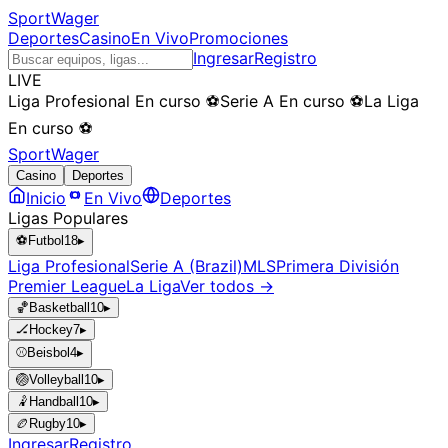
SportWager
Deportes
Casino
En Vivo
Promociones
Ingresar
Registro
LIVE
Liga Profesional
En curso
⚽
Serie A
En curso
⚽
La Liga
En curso
⚽
SportWager
Casino
Deportes
Inicio
En Vivo
Deportes
Ligas Populares
⚽
Futbol
18
▸
Liga Profesional
Serie A (Brazil)
MLS
Primera División
Premier League
La Liga
Ver todos →
🏀
Basketball
10
▸
🏒
Hockey
7
▸
⚾
Beisbol
4
▸
🏐
Volleyball
10
▸
🤾
Handball
10
▸
🏉
Rugby
10
▸
Ingresar
Registro