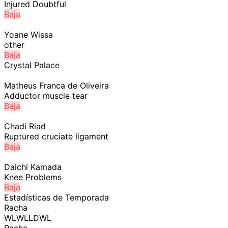
Injured Doubtful
Baja
Yoane Wissa
other
Baja
Crystal Palace
Matheus Franca de Oliveira
Adductor muscle tear
Baja
Chadi Riad
Ruptured cruciate ligament
Baja
Daichi Kamada
Knee Problems
Baja
Estadísticas de Temporada
Racha
WLWLLDWL