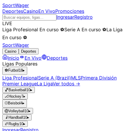
SportWager
Deportes
Casino
En Vivo
Promociones
Ingresar
Registro
LIVE
Liga Profesional
En curso
⚽
Serie A
En curso
⚽
La Liga
En curso
⚽
SportWager
Casino
Deportes
Inicio
En Vivo
Deportes
Ligas Populares
⚽
Futbol
18
▸
Liga Profesional
Serie A (Brazil)
MLS
Primera División
Premier League
La Liga
Ver todos →
🏀
Basketball
10
▸
🏒
Hockey
7
▸
⚾
Beisbol
4
▸
🏐
Volleyball
10
▸
🤾
Handball
10
▸
🏉
Rugby
10
▸
Ingresar
Registro