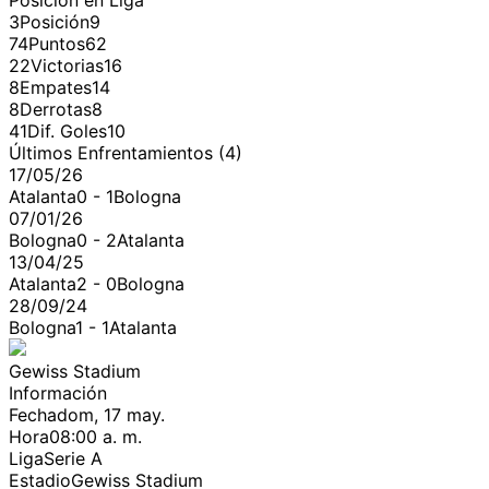
Posición en Liga
3
Posición
9
74
Puntos
62
22
Victorias
16
8
Empates
14
8
Derrotas
8
41
Dif. Goles
10
Últimos Enfrentamientos (
4
)
17/05/26
Atalanta
0
-
1
Bologna
07/01/26
Bologna
0
-
2
Atalanta
13/04/25
Atalanta
2
-
0
Bologna
28/09/24
Bologna
1
-
1
Atalanta
Gewiss Stadium
Información
Fecha
dom, 17 may.
Hora
08:00 a. m.
Liga
Serie A
Estadio
Gewiss Stadium