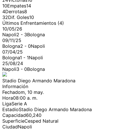
24
Victorias
16
10
Empates
14
4
Derrotas
8
32
Dif. Goles
10
Últimos Enfrentamientos (
4
)
10/05/26
Napoli
2
-
3
Bologna
09/11/25
Bologna
2
-
0
Napoli
07/04/25
Bologna
1
-
1
Napoli
25/08/24
Napoli
3
-
0
Bologna
Stadio Diego Armando Maradona
Información
Fecha
dom, 10 may.
Hora
08:00 a. m.
Liga
Serie A
Estadio
Stadio Diego Armando Maradona
Capacidad
60,240
Superficie
Cesped Natural
Ciudad
Napoli