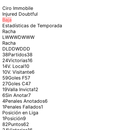
Ciro Immobile
Injured Doubtful
Baja
Estadísticas de Temporada
Racha
LWWWDWWW
Racha
DLDDWDDD
38
Partidos
38
24
Victorias
16
14
V. Local
10
10
V. Visitante
6
59
Goles F
57
27
Goles C
47
19
Valla Invicta
12
6
Sin Anotar
7
4
Penales Anotados
6
1
Penales Fallados
1
Posición en Liga
1
Posición
9
82
Puntos
62