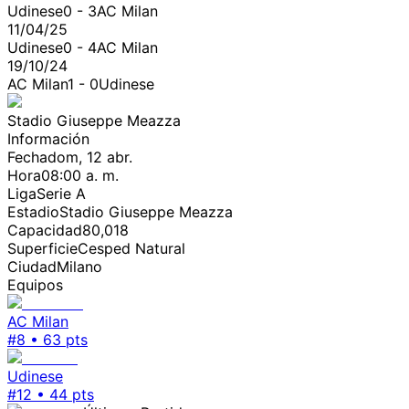
Udinese
0
-
3
AC Milan
11/04/25
Udinese
0
-
4
AC Milan
19/10/24
AC Milan
1
-
0
Udinese
Stadio Giuseppe Meazza
Información
Fecha
dom, 12 abr.
Hora
08:00 a. m.
Liga
Serie A
Estadio
Stadio Giuseppe Meazza
Capacidad
80,018
Superficie
Cesped Natural
Ciudad
Milano
Equipos
AC Milan
#
8
•
63
pts
Udinese
#
12
•
44
pts