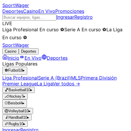
SportWager
Deportes
Casino
En Vivo
Promociones
Ingresar
Registro
LIVE
Liga Profesional
En curso
⚽
Serie A
En curso
⚽
La Liga
En curso
⚽
SportWager
Casino
Deportes
Inicio
En Vivo
Deportes
Ligas Populares
⚽
Futbol
18
▸
Liga Profesional
Serie A (Brazil)
MLS
Primera División
Premier League
La Liga
Ver todos →
🏀
Basketball
10
▸
🏒
Hockey
7
▸
⚾
Beisbol
4
▸
🏐
Volleyball
10
▸
🤾
Handball
10
▸
🏉
Rugby
10
▸
Ingresar
Registro