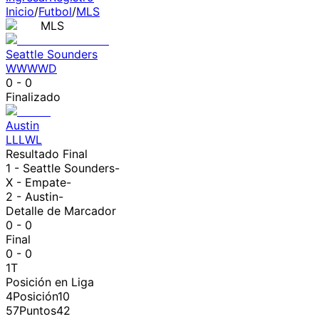
Inicio
/
Futbol
/
MLS
MLS
Seattle Sounders
W
W
W
W
D
0
-
0
Finalizado
Austin
L
L
L
W
L
Resultado Final
1 -
Seattle Sounders
-
X - Empate
-
2 -
Austin
-
Detalle de Marcador
0 - 0
Final
0 - 0
1T
Posición en Liga
4
Posición
10
57
Puntos
42