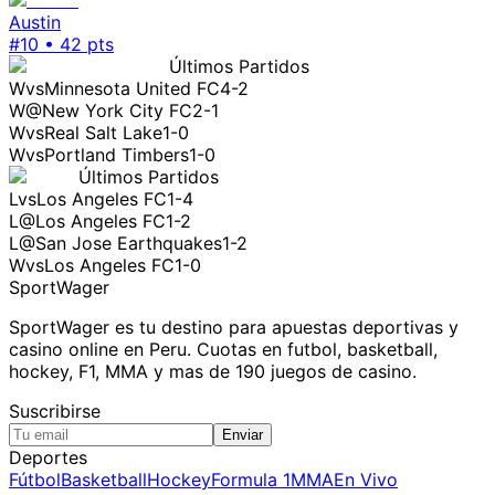
Austin
#
10
•
42
pts
Últimos Partidos
W
vs
Minnesota United FC
4-2
W
@
New York City FC
2-1
W
vs
Real Salt Lake
1-0
W
vs
Portland Timbers
1-0
Últimos Partidos
L
vs
Los Angeles FC
1-4
L
@
Los Angeles FC
1-2
L
@
San Jose Earthquakes
1-2
W
vs
Los Angeles FC
1-0
SportWager
SportWager es tu destino para apuestas deportivas y
casino online en Peru. Cuotas en futbol, basketball,
hockey, F1, MMA y mas de 190 juegos de casino.
Suscribirse
Enviar
Deportes
Fútbol
Basketball
Hockey
Formula 1
MMA
En Vivo