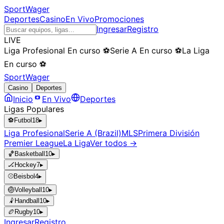
SportWager
Deportes
Casino
En Vivo
Promociones
Ingresar
Registro
LIVE
Liga Profesional
En curso
⚽
Serie A
En curso
⚽
La Liga
En curso
⚽
SportWager
Casino
Deportes
Inicio
En Vivo
Deportes
Ligas Populares
⚽
Futbol
18
▸
Liga Profesional
Serie A (Brazil)
MLS
Primera División
Premier League
La Liga
Ver todos →
🏀
Basketball
10
▸
🏒
Hockey
7
▸
⚾
Beisbol
4
▸
🏐
Volleyball
10
▸
🤾
Handball
10
▸
🏉
Rugby
10
▸
Ingresar
Registro