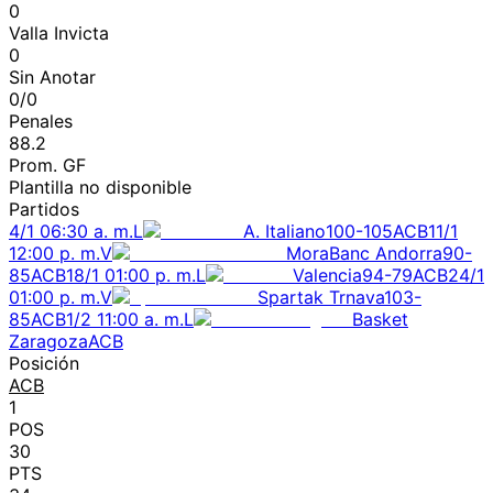
0
Valla Invicta
0
Sin Anotar
0
/
0
Penales
88.2
Prom. GF
Plantilla no disponible
Partidos
4/1
06:30 a. m.
L
A. Italiano
100-105
ACB
11/1
12:00 p. m.
V
MoraBanc Andorra
90-
85
ACB
18/1
01:00 p. m.
L
Valencia
94-79
ACB
24/1
01:00 p. m.
V
Spartak Trnava
103-
85
ACB
1/2
11:00 a. m.
L
Basket
Zaragoza
ACB
Posición
ACB
1
POS
30
PTS