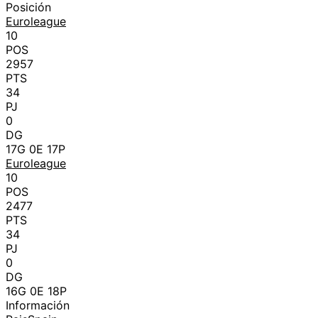
Posición
Euroleague
10
POS
2957
PTS
34
PJ
0
DG
17
G
0
E
17
P
Euroleague
10
POS
2477
PTS
34
PJ
0
DG
16
G
0
E
18
P
Información