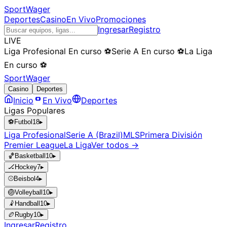
SportWager
Deportes
Casino
En Vivo
Promociones
Ingresar
Registro
LIVE
Liga Profesional
En curso
⚽
Serie A
En curso
⚽
La Liga
En curso
⚽
SportWager
Casino
Deportes
Inicio
En Vivo
Deportes
Ligas Populares
⚽
Futbol
18
▸
Liga Profesional
Serie A (Brazil)
MLS
Primera División
Premier League
La Liga
Ver todos →
🏀
Basketball
10
▸
🏒
Hockey
7
▸
⚾
Beisbol
4
▸
🏐
Volleyball
10
▸
🤾
Handball
10
▸
🏉
Rugby
10
▸
Ingresar
Registro