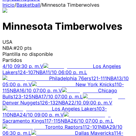
Inicio
/
Basketball
/
Minnesota Timberwolves
Minnesota Timberwolves
USA
NBA
:
#
2
0
pts
Plantilla no disponible
Partidos
4/10
09:30 p. m.
V
Los Angeles
Lakers
124-107
NBA
11/10
06:00 p. m.
L
Philadelphia 76ers
121-111
NBA
13/10
05:00 p. m.
V
New York Knicks
110-
115
NBA
16/10
07:00 p. m.
V
Chicago
Bulls
123-125
NBA
17/10
07:00 p. m.
L
Denver Nuggets
126-132
NBA
22/10
09:00 p. m.
V
Los Angeles Lakers
103-
110
NBA
24/10
09:00 p. m.
V
Sacramento Kings
117-115
NBA
26/10
07:00 p. m.
L
Toronto Raptors
112-101
NBA
29/10
06:30 p. m.
L
Dallas Mavericks
114-