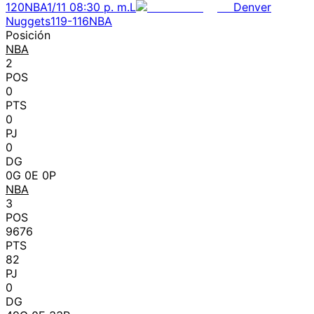
120
NBA
1/11
08:30 p. m.
L
Denver
Nuggets
119-116
NBA
Posición
NBA
2
POS
0
PTS
0
PJ
0
DG
0
G
0
E
0
P
NBA
3
POS
9676
PTS
82
PJ
0
DG