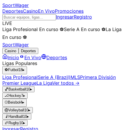
SportWager
Deportes
Casino
En Vivo
Promociones
Ingresar
Registro
LIVE
Liga Profesional
En curso
⚽
Serie A
En curso
⚽
La Liga
En curso
⚽
SportWager
Casino
Deportes
Inicio
En Vivo
Deportes
Ligas Populares
⚽
Futbol
18
▸
Liga Profesional
Serie A (Brazil)
MLS
Primera División
Premier League
La Liga
Ver todos →
🏀
Basketball
10
▸
🏒
Hockey
7
▸
⚾
Beisbol
4
▸
🏐
Volleyball
10
▸
🤾
Handball
10
▸
🏉
Rugby
10
▸
Ingresar
Registro