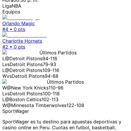
Hora
06:30 p. m.
Liga
NBA
Equipos
Orlando Magic
#
4
•
0
pts
Charlotte Hornets
#
2
•
0
pts
Últimos Partidos
L
@
Detroit Pistons
94-116
L
vs
Detroit Pistons
79-93
L
@
Detroit Pistons
109-116
W
vs
Detroit Pistons
94-88
Últimos Partidos
W
@
New York Knicks
110-96
L
vs
Detroit Pistons
100-118
L
@
Boston Celtics
102-113
W
@
Minnesota Timberwolves
122-108
SportWager
SportWager es tu destino para apuestas deportivas y
casino online en Peru. Cuotas en futbol, basketball,