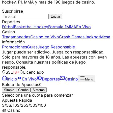
hockey, F1, MMA y mas de 190 juegos de casino.
Suscribirse
Enviar
Deportes
Fútbol
Basketball
Hockey
Formula 1
MMA
En Vivo
Casino
Tragamonedas
Casino en Vivo
Crash Games
Jackpot
Mesa
Información
Promociones
Guías
Juego Responsable
Jugar puede ser adictivo. Juega con responsabilidad.
Solo para mayores de 18 años. Las apuestas conllevan
riesgo. Consulta nuestras políticas de
juego
responsable
.
SSL
18+
Licenciado
Inicio
En Vivo
Deportes
Casino
Menú
Boleta de Apuestas
0
Simple
Combo
Sistema
Selecciona una cuota para comenzar
Apuesta Rápida
S/5
S/10
S/25
S/50
S/100
🎰 Casino