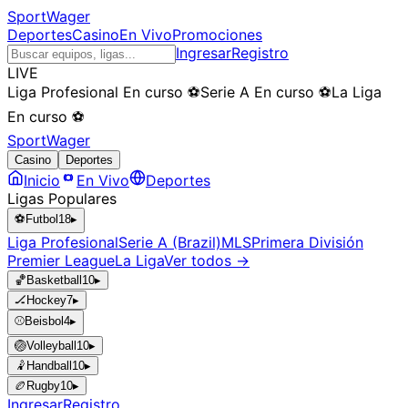
SportWager
Deportes
Casino
En Vivo
Promociones
Ingresar
Registro
LIVE
Liga Profesional
En curso
⚽
Serie A
En curso
⚽
La Liga
En curso
⚽
SportWager
Casino
Deportes
Inicio
En Vivo
Deportes
Ligas Populares
⚽
Futbol
18
▸
Liga Profesional
Serie A (Brazil)
MLS
Primera División
Premier League
La Liga
Ver todos →
🏀
Basketball
10
▸
🏒
Hockey
7
▸
⚾
Beisbol
4
▸
🏐
Volleyball
10
▸
🤾
Handball
10
▸
🏉
Rugby
10
▸
Ingresar
Registro