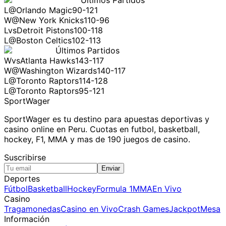
Últimos Partidos
L
@
Orlando Magic
90-121
W
@
New York Knicks
110-96
L
vs
Detroit Pistons
100-118
L
@
Boston Celtics
102-113
Últimos Partidos
W
vs
Atlanta Hawks
143-117
W
@
Washington Wizards
140-117
L
@
Toronto Raptors
114-128
L
@
Toronto Raptors
95-121
SportWager
SportWager es tu destino para apuestas deportivas y
casino online en Peru. Cuotas en futbol, basketball,
hockey, F1, MMA y mas de 190 juegos de casino.
Suscribirse
Enviar
Deportes
Fútbol
Basketball
Hockey
Formula 1
MMA
En Vivo
Casino
Tragamonedas
Casino en Vivo
Crash Games
Jackpot
Mesa
Información