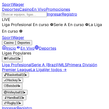
SportWager
Deportes
Casino
En Vivo
Promociones
Ingresar
Registro
LIVE
Liga Profesional
En curso
⚽
Serie A
En curso
⚽
La Liga
En curso
⚽
SportWager
Casino
Deportes
Inicio
En Vivo
Deportes
Ligas Populares
⚽
Futbol
18
▸
Liga Profesional
Serie A (Brazil)
MLS
Primera División
Premier League
La Liga
Ver todos →
🏀
Basketball
10
▸
🏒
Hockey
7
▸
⚾
Beisbol
4
▸
🏐
Volleyball
10
▸
🤾
Handball
10
▸
🏉
Rugby
10
▸
Ingresar
Registro