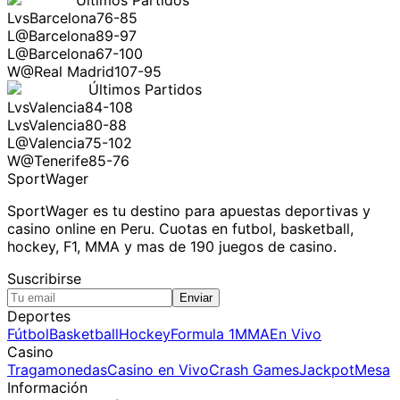
Últimos Partidos
L
vs
Barcelona
76-85
L
@
Barcelona
89-97
L
@
Barcelona
67-100
W
@
Real Madrid
107-95
Últimos Partidos
L
vs
Valencia
84-108
L
vs
Valencia
80-88
L
@
Valencia
75-102
W
@
Tenerife
85-76
SportWager
SportWager es tu destino para apuestas deportivas y
casino online en Peru. Cuotas en futbol, basketball,
hockey, F1, MMA y mas de 190 juegos de casino.
Suscribirse
Enviar
Deportes
Fútbol
Basketball
Hockey
Formula 1
MMA
En Vivo
Casino
Tragamonedas
Casino en Vivo
Crash Games
Jackpot
Mesa
Información