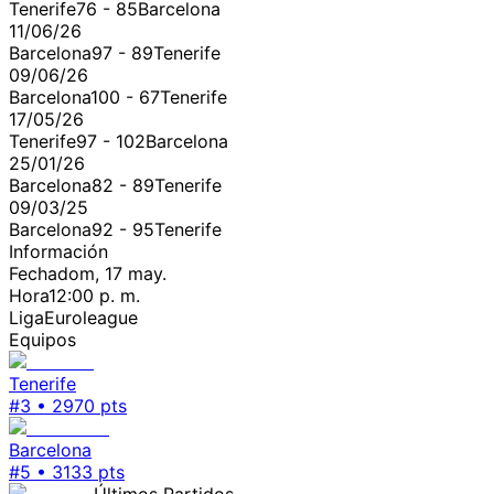
Tenerife
76
-
85
Barcelona
11/06/26
Barcelona
97
-
89
Tenerife
09/06/26
Barcelona
100
-
67
Tenerife
17/05/26
Tenerife
97
-
102
Barcelona
25/01/26
Barcelona
82
-
89
Tenerife
09/03/25
Barcelona
92
-
95
Tenerife
Información
Fecha
dom, 17 may.
Hora
12:00 p. m.
Liga
Euroleague
Equipos
Tenerife
#
3
•
2970
pts
Barcelona
#
5
•
3133
pts