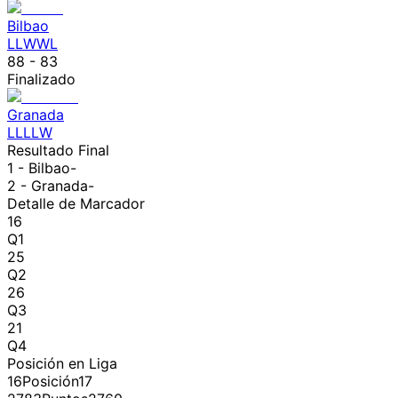
Bilbao
L
L
W
W
L
88
-
83
Finalizado
Granada
L
L
L
L
W
Resultado Final
1 -
Bilbao
-
2 -
Granada
-
Detalle de Marcador
16
Q1
25
Q2
26
Q3
21
Q4
Posición en Liga
16
Posición
17