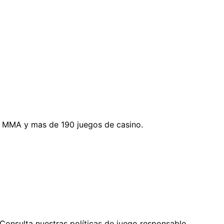
1, MMA y mas de 190 juegos de casino.
Consulta nuestras políticas de
juego responsable
.