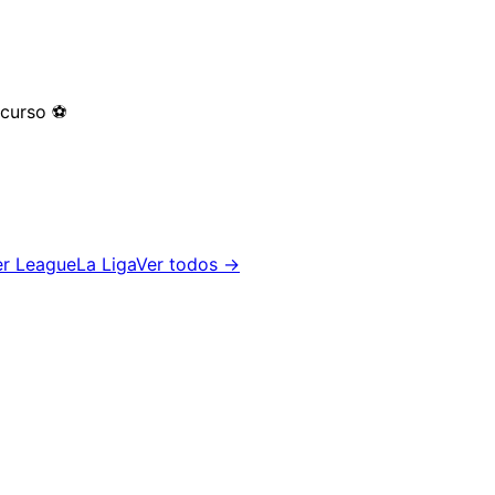
 curso
⚽
er League
La Liga
Ver todos →