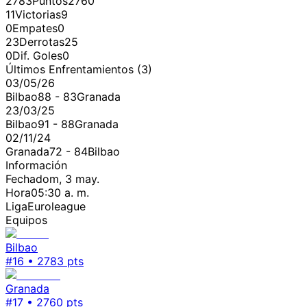
2783
Puntos
2760
11
Victorias
9
0
Empates
0
23
Derrotas
25
0
Dif. Goles
0
Últimos Enfrentamientos (
3
)
03/05/26
Bilbao
88
-
83
Granada
23/03/25
Bilbao
91
-
88
Granada
02/11/24
Granada
72
-
84
Bilbao
Información
Fecha
dom, 3 may.
Hora
05:30 a. m.
Liga
Euroleague
Equipos
Bilbao
#
16
•
2783
pts
Granada
#
17
•
2760
pts