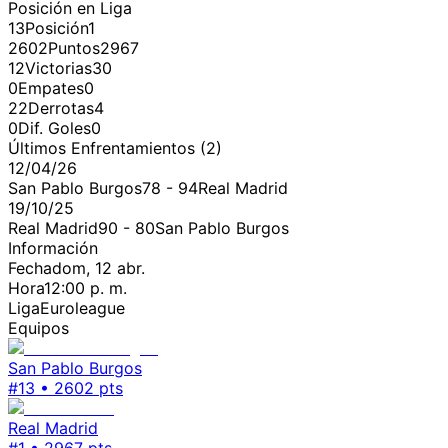
Posición en Liga
13
Posición
1
2602
Puntos
2967
12
Victorias
30
0
Empates
0
22
Derrotas
4
0
Dif. Goles
0
Últimos Enfrentamientos (
2
)
12/04/26
San Pablo Burgos
78
-
94
Real Madrid
19/10/25
Real Madrid
90
-
80
San Pablo Burgos
Información
Fecha
dom, 12 abr.
Hora
12:00 p. m.
Liga
Euroleague
Equipos
San Pablo Burgos
#
13
•
2602
pts
Real Madrid