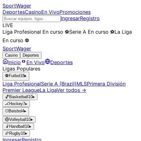
SportWager
Deportes
Casino
En Vivo
Promociones
Ingresar
Registro
LIVE
Liga Profesional
En curso
⚽
Serie A
En curso
⚽
La Liga
En curso
⚽
SportWager
Casino
Deportes
Inicio
En Vivo
Deportes
Ligas Populares
⚽
Futbol
18
▸
Liga Profesional
Serie A (Brazil)
MLS
Primera División
Premier League
La Liga
Ver todos →
🏀
Basketball
10
▸
🏒
Hockey
7
▸
⚾
Beisbol
4
▸
🏐
Volleyball
10
▸
🤾
Handball
10
▸
🏉
Rugby
10
▸
Ingresar
Registro