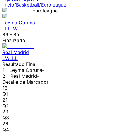
Inicio
/
Basketball
/
Euroleague
Euroleague
Leyma Coruna
L
L
L
L
W
86
-
85
Finalizado
Real Madrid
L
W
L
L
L
Resultado Final
1 -
Leyma Coruna
-
2 -
Real Madrid
-
Detalle de Marcador
16
Q1
21
Q2
23
Q3
26
Q4