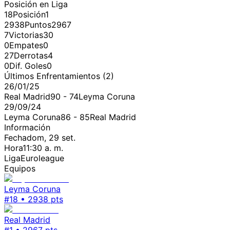
Posición en Liga
18
Posición
1
2938
Puntos
2967
7
Victorias
30
0
Empates
0
27
Derrotas
4
0
Dif. Goles
0
Últimos Enfrentamientos (
2
)
26/01/25
Real Madrid
90
-
74
Leyma Coruna
29/09/24
Leyma Coruna
86
-
85
Real Madrid
Información
Fecha
dom, 29 set.
Hora
11:30 a. m.
Liga
Euroleague
Equipos
Leyma Coruna
#
18
•
2938
pts
Real Madrid