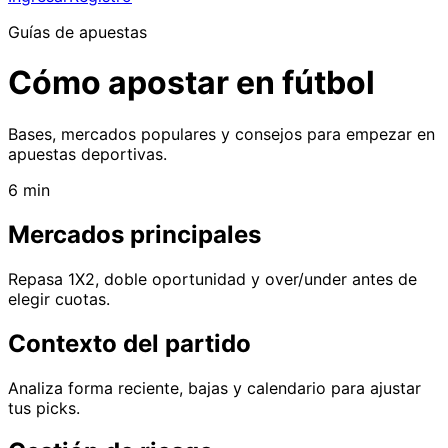
Guías de apuestas
Cómo apostar en fútbol
Bases, mercados populares y consejos para empezar en
apuestas deportivas.
6 min
Mercados principales
Repasa 1X2, doble oportunidad y over/under antes de
elegir cuotas.
Contexto del partido
Analiza forma reciente, bajas y calendario para ajustar
tus picks.