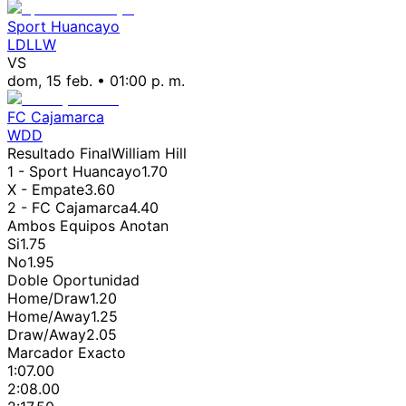
Sport Huancayo
L
D
L
L
W
VS
dom, 15 feb.
•
01:00 p. m.
FC Cajamarca
W
D
D
Resultado Final
William Hill
1 -
Sport Huancayo
1.70
X - Empate
3.60
2 -
FC Cajamarca
4.40
Ambos Equipos Anotan
Si
1.75
No
1.95
Doble Oportunidad
Home/Draw
1.20
Home/Away
1.25
Draw/Away
2.05
Marcador Exacto
1:0
7.00
2:0
8.00