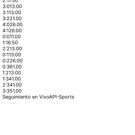
2:1
7.50
3:0
13.00
3:1
13.00
3:2
21.00
4:0
26.00
4:1
26.00
0:0
11.00
1:1
6.50
2:2
13.00
0:1
13.00
0:2
26.00
0:3
61.00
1:2
13.00
1:3
41.00
2:3
41.00
3:3
51.00
Seguimiento en Vivo
API-Sports