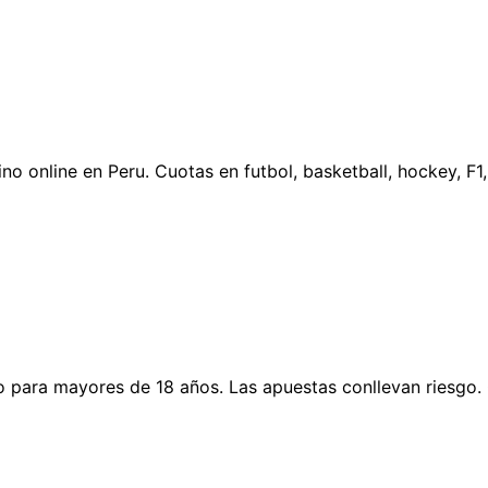
no online en Peru. Cuotas en futbol, basketball, hockey, F
o para mayores de 18 años. Las apuestas conllevan riesgo. 