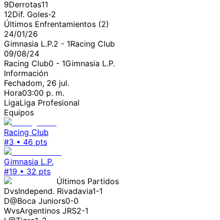
9
Derrotas
11
12
Dif. Goles
-2
Últimos Enfrentamientos (
2
)
24/01/26
Gimnasia L.P.
2
-
1
Racing Club
09/08/24
Racing Club
0
-
1
Gimnasia L.P.
Información
Fecha
dom, 26 jul.
Hora
03:00 p. m.
Liga
Liga Profesional
Equipos
Racing Club
#
3
•
46
pts
Gimnasia L.P.
#
19
•
32
pts
Últimos Partidos
D
vs
Independ. Rivadavia
1-1
D
@
Boca Juniors
0-0
W
vs
Argentinos JRS
2-1