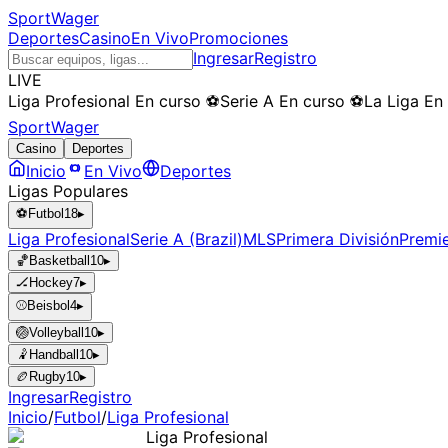
SportWager
Deportes
Casino
En Vivo
Promociones
Ingresar
Registro
LIVE
Liga Profesional
En curso
⚽
Serie A
En curso
⚽
La Liga
En
SportWager
Casino
Deportes
Inicio
En Vivo
Deportes
Ligas Populares
⚽
Futbol
18
▸
Liga Profesional
Serie A (Brazil)
MLS
Primera División
Premi
🏀
Basketball
10
▸
🏒
Hockey
7
▸
⚾
Beisbol
4
▸
🏐
Volleyball
10
▸
🤾
Handball
10
▸
🏉
Rugby
10
▸
Ingresar
Registro
Inicio
/
Futbol
/
Liga Profesional
Liga Profesional