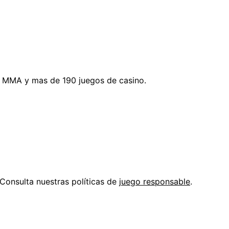
1, MMA y mas de 190 juegos de casino.
Consulta nuestras políticas de
juego responsable
.