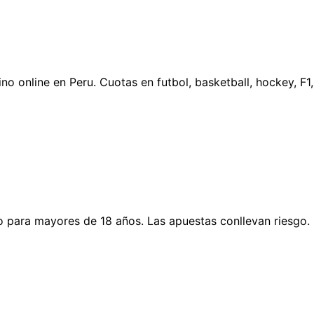
no online en Peru. Cuotas en futbol, basketball, hockey, F
o para mayores de 18 años. Las apuestas conllevan riesgo. 