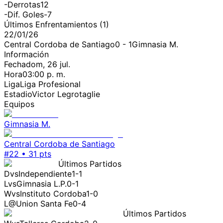
-
Derrotas
12
-
Dif. Goles
-7
Últimos Enfrentamientos (
1
)
22/01/26
Central Cordoba de Santiago
0
-
1
Gimnasia M.
Información
Fecha
dom, 26 jul.
Hora
03:00 p. m.
Liga
Liga Profesional
Estadio
Victor Legrotaglie
Equipos
Gimnasia M.
Central Cordoba de Santiago
#
22
•
31
pts
Últimos Partidos
D
vs
Independiente
1-1
L
vs
Gimnasia L.P.
0-1
W
vs
Instituto Cordoba
1-0
L
@
Union Santa Fe
0-4
Últimos Partidos