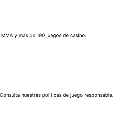
1, MMA y mas de 190 juegos de casino.
Consulta nuestras políticas de
juego responsable
.