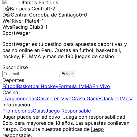
Últimos Partidos
L
@
Barracas Central
1-2
D
@
Central Cordoba de Santiago
0-0
W
@
River Plate
4-1
W
vs
Racing Club
3-1
SportWager
SportWager es tu destino para apuestas deportivas y
casino online en Peru. Cuotas en futbol, basketball,
hockey, F1, MMA y mas de 190 juegos de casino.
Suscribirse
Enviar
Deportes
Fútbol
Basketball
Hockey
Formula 1
MMA
En Vivo
Casino
Tragamonedas
Casino en Vivo
Crash Games
Jackpot
Mesa
Información
Promociones
Guías
Juego Responsable
Jugar puede ser adictivo. Juega con responsabilidad.
Solo para mayores de 18 años. Las apuestas conllevan
riesgo. Consulta nuestras políticas de
juego
responsable
.