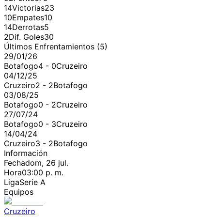
14
Victorias
23
10
Empates
10
14
Derrotas
5
2
Dif. Goles
30
Últimos Enfrentamientos (
5
)
29/01/26
Botafogo
4
-
0
Cruzeiro
04/12/25
Cruzeiro
2
-
2
Botafogo
03/08/25
Botafogo
0
-
2
Cruzeiro
27/07/24
Botafogo
0
-
3
Cruzeiro
14/04/24
Cruzeiro
3
-
2
Botafogo
Información
Fecha
dom, 26 jul.
Hora
03:00 p. m.
Liga
Serie A
Equipos
Cruzeiro