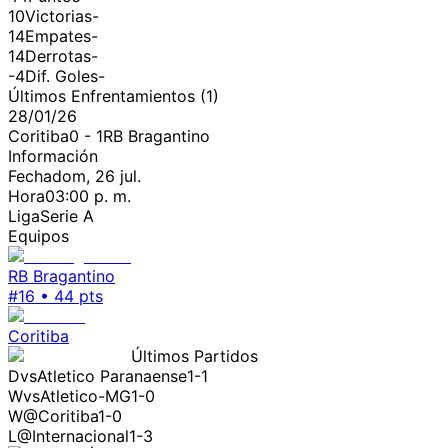
10
Victorias
-
14
Empates
-
14
Derrotas
-
-4
Dif. Goles
-
Últimos Enfrentamientos (
1
)
28/01/26
Coritiba
0
-
1
RB Bragantino
Información
Fecha
dom, 26 jul.
Hora
03:00 p. m.
Liga
Serie A
Equipos
RB Bragantino
#
16
•
44
pts
Coritiba
Últimos Partidos
D
vs
Atletico Paranaense
1-1
W
vs
Atletico-MG
1-0
W
@
Coritiba
1-0
L
@
Internacional
1-3