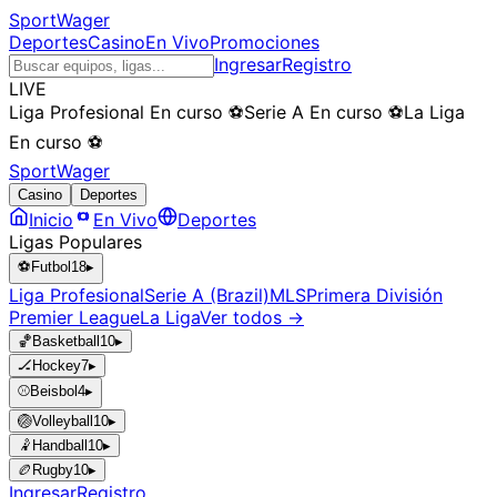
SportWager
Deportes
Casino
En Vivo
Promociones
Ingresar
Registro
LIVE
Liga Profesional
En curso
⚽
Serie A
En curso
⚽
La Liga
En curso
⚽
SportWager
Casino
Deportes
Inicio
En Vivo
Deportes
Ligas Populares
⚽
Futbol
18
▸
Liga Profesional
Serie A (Brazil)
MLS
Primera División
Premier League
La Liga
Ver todos →
🏀
Basketball
10
▸
🏒
Hockey
7
▸
⚾
Beisbol
4
▸
🏐
Volleyball
10
▸
🤾
Handball
10
▸
🏉
Rugby
10
▸
Ingresar
Registro