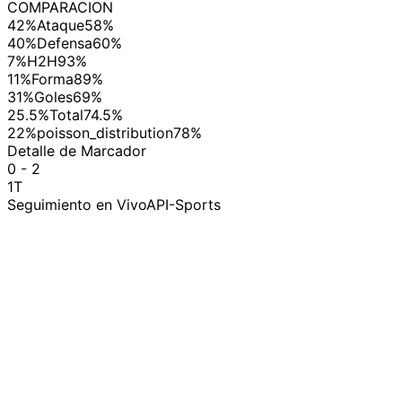
COMPARACION
42%
Ataque
58%
40%
Defensa
60%
7%
H2H
93%
11%
Forma
89%
31%
Goles
69%
25.5%
Total
74.5%
22%
poisson_distribution
78%
Detalle de Marcador
0 - 2
1T
Seguimiento en Vivo
API-Sports