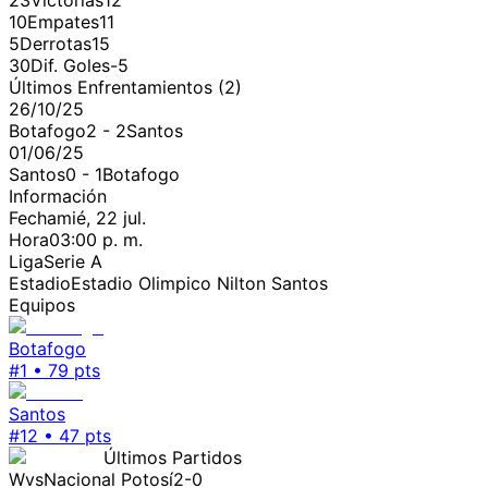
23
Victorias
12
10
Empates
11
5
Derrotas
15
30
Dif. Goles
-5
Últimos Enfrentamientos (
2
)
26/10/25
Botafogo
2
-
2
Santos
01/06/25
Santos
0
-
1
Botafogo
Información
Fecha
mié, 22 jul.
Hora
03:00 p. m.
Liga
Serie A
Estadio
Estadio Olimpico Nilton Santos
Equipos
Botafogo
#
1
•
79
pts
Santos
#
12
•
47
pts
Últimos Partidos
W
vs
Nacional Potosí
2-0