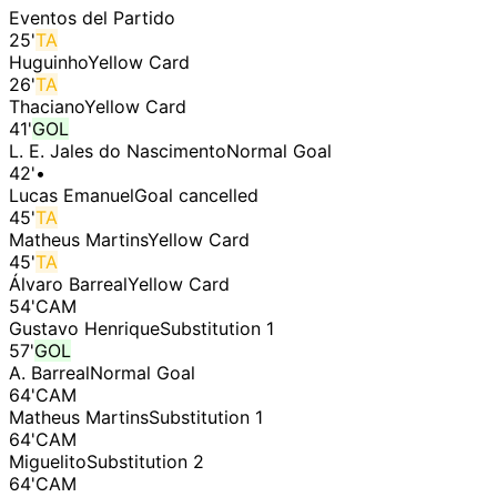
Eventos del Partido
25
'
TA
Huguinho
Yellow Card
26
'
TA
Thaciano
Yellow Card
41
'
GOL
L. E. Jales do Nascimento
Normal Goal
42
'
•
Lucas Emanuel
Goal cancelled
45
'
TA
Matheus Martins
Yellow Card
45
'
TA
Álvaro Barreal
Yellow Card
54
'
CAM
Gustavo Henrique
Substitution 1
57
'
GOL
A. Barreal
Normal Goal
64
'
CAM
Matheus Martins
Substitution 1
64
'
CAM
Miguelito
Substitution 2
64
'
CAM