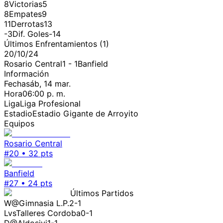
8
Victorias
5
8
Empates
9
11
Derrotas
13
-3
Dif. Goles
-14
Últimos Enfrentamientos (
1
)
20/10/24
Rosario Central
1
-
1
Banfield
Información
Fecha
sáb, 14 mar.
Hora
06:00 p. m.
Liga
Liga Profesional
Estadio
Estadio Gigante de Arroyito
Equipos
Rosario Central
#
20
•
32
pts
Banfield
#
27
•
24
pts
Últimos Partidos
W
@
Gimnasia L.P.
2-1
L
vs
Talleres Cordoba
0-1