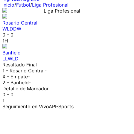
Inicio
/
Futbol
/
Liga Profesional
Liga Profesional
Rosario Central
W
L
D
D
W
0
-
0
1H
Banfield
L
L
W
L
D
Resultado Final
1 -
Rosario Central
-
X - Empate
-
2 -
Banfield
-
Detalle de Marcador
0 - 0
1T
Seguimiento en Vivo
API-Sports