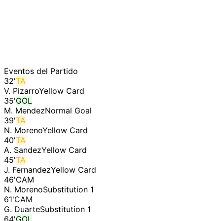
Eventos del Partido
32
'
TA
V. Pizarro
Yellow Card
35
'
GOL
M. Mendez
Normal Goal
39
'
TA
N. Moreno
Yellow Card
40
'
TA
A. Sandez
Yellow Card
45
'
TA
J. Fernandez
Yellow Card
46
'
CAM
N. Moreno
Substitution 1
61
'
CAM
G. Duarte
Substitution 1
64
'
GOL