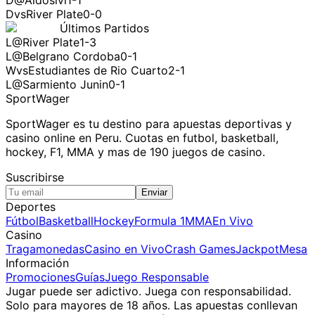
D
@
Aldosivi
1-1
D
vs
River Plate
0-0
Últimos Partidos
L
@
River Plate
1-3
L
@
Belgrano Cordoba
0-1
W
vs
Estudiantes de Rio Cuarto
2-1
L
@
Sarmiento Junin
0-1
SportWager
SportWager es tu destino para apuestas deportivas y
casino online en Peru. Cuotas en futbol, basketball,
hockey, F1, MMA y mas de 190 juegos de casino.
Suscribirse
Enviar
Deportes
Fútbol
Basketball
Hockey
Formula 1
MMA
En Vivo
Casino
Tragamonedas
Casino en Vivo
Crash Games
Jackpot
Mesa
Información
Promociones
Guías
Juego Responsable
Jugar puede ser adictivo. Juega con responsabilidad.
Solo para mayores de 18 años. Las apuestas conllevan