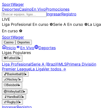
SportWager
Deportes
Casino
En Vivo
Promociones
Ingresar
Registro
LIVE
Liga Profesional
En curso
⚽
Serie A
En curso
⚽
La Liga
En curso
⚽
SportWager
Casino
Deportes
Inicio
En Vivo
Deportes
Ligas Populares
⚽
Futbol
18
▸
Liga Profesional
Serie A (Brazil)
MLS
Primera División
Premier League
La Liga
Ver todos →
🏀
Basketball
10
▸
🏒
Hockey
7
▸
⚾
Beisbol
4
▸
🏐
Volleyball
10
▸
🤾
Handball
10
▸
🏉
Rugby
10
▸
Ingresar
Registro