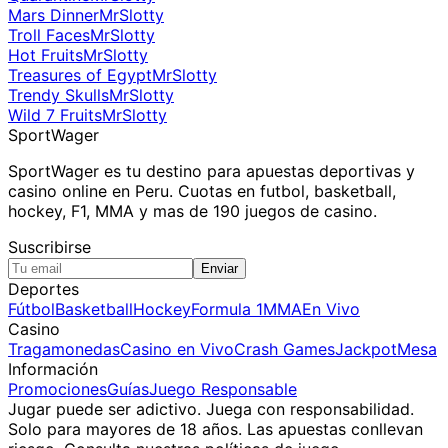
Mars Dinner
MrSlotty
Troll Faces
MrSlotty
Hot Fruits
MrSlotty
Treasures of Egypt
MrSlotty
Trendy Skulls
MrSlotty
Wild 7 Fruits
MrSlotty
SportWager
SportWager es tu destino para apuestas deportivas y
casino online en Peru. Cuotas en futbol, basketball,
hockey, F1, MMA y mas de 190 juegos de casino.
Suscribirse
Enviar
Deportes
Fútbol
Basketball
Hockey
Formula 1
MMA
En Vivo
Casino
Tragamonedas
Casino en Vivo
Crash Games
Jackpot
Mesa
Información
Promociones
Guías
Juego Responsable
Jugar puede ser adictivo. Juega con responsabilidad.
Solo para mayores de 18 años. Las apuestas conllevan