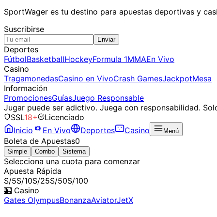
SportWager es tu destino para apuestas deportivas y casi
Suscribirse
Enviar
Deportes
Fútbol
Basketball
Hockey
Formula 1
MMA
En Vivo
Casino
Tragamonedas
Casino en Vivo
Crash Games
Jackpot
Mesa
Información
Promociones
Guías
Juego Responsable
Jugar puede ser adictivo. Juega con responsabilidad. Sol
SSL
18+
Licenciado
Inicio
En Vivo
Deportes
Casino
Menú
Boleta de Apuestas
0
Simple
Combo
Sistema
Selecciona una cuota para comenzar
Apuesta Rápida
S/5
S/10
S/25
S/50
S/100
🎰 Casino
Gates Olympus
Bonanza
Aviator
JetX