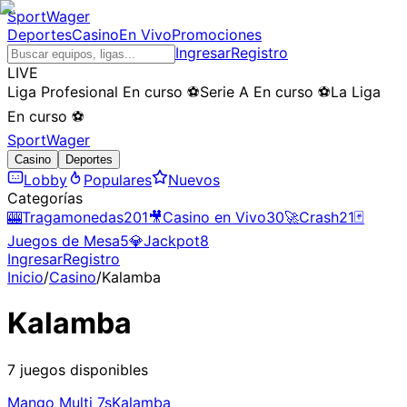
SportWager
Deportes
Casino
En Vivo
Promociones
Ingresar
Registro
LIVE
Liga Profesional
En curso
⚽
Serie A
En curso
⚽
La Liga
En curso
⚽
SportWager
Casino
Deportes
Lobby
Populares
Nuevos
Categorías
🎰
Tragamonedas
201
🎥
Casino en Vivo
30
🚀
Crash
21
🃏
Juegos de Mesa
5
💎
Jackpot
8
Ingresar
Registro
Inicio
/
Casino
/
Kalamba
Kalamba
7
juegos disponibles
Mango Multi 7s
Kalamba