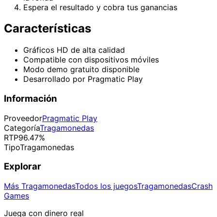
Espera el resultado y cobra tus ganancias
Características
Gráficos HD de alta calidad
Compatible con dispositivos móviles
Modo demo gratuito disponible
Desarrollado por
Pragmatic Play
Información
Proveedor
Pragmatic Play
Categoría
Tragamonedas
RTP
96.47
%
Tipo
Tragamonedas
Explorar
Más
Tragamonedas
Todos los juegos
Tragamonedas
Crash
Games
Juega con dinero real