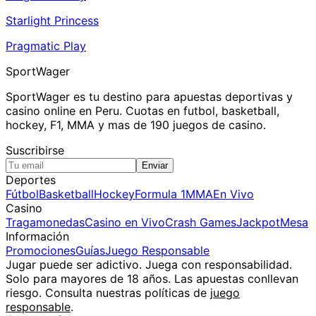
Starlight Princess
Pragmatic Play
SportWager
SportWager es tu destino para apuestas deportivas y
casino online en Peru. Cuotas en futbol, basketball,
hockey, F1, MMA y mas de 190 juegos de casino.
Suscribirse
Enviar
Deportes
Fútbol
Basketball
Hockey
Formula 1
MMA
En Vivo
Casino
Tragamonedas
Casino en Vivo
Crash Games
Jackpot
Mesa
Información
Promociones
Guías
Juego Responsable
Jugar puede ser adictivo. Juega con responsabilidad.
Solo para mayores de 18 años. Las apuestas conllevan
riesgo. Consulta nuestras políticas de
juego
responsable
.