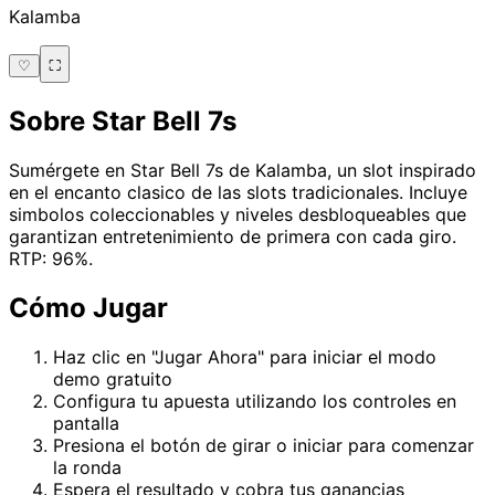
Kalamba
♡
⛶
Sobre
Star Bell 7s
Sumérgete en Star Bell 7s de Kalamba, un slot inspirado
en el encanto clasico de las slots tradicionales. Incluye
simbolos coleccionables y niveles desbloqueables que
garantizan entretenimiento de primera con cada giro.
RTP: 96%.
Cómo Jugar
Haz clic en "Jugar Ahora" para iniciar el modo
demo gratuito
Configura tu apuesta utilizando los controles en
pantalla
Presiona el botón de girar o iniciar para comenzar
la ronda
Espera el resultado y cobra tus ganancias