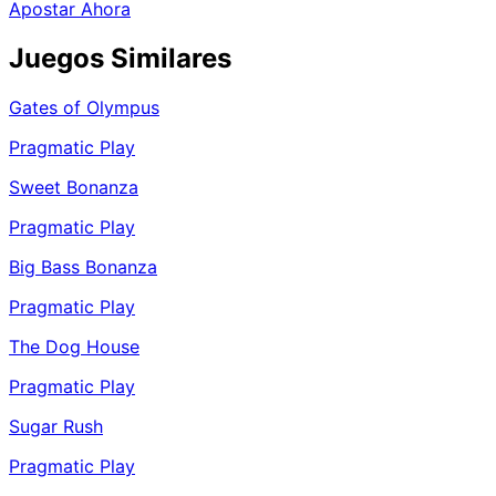
Apostar Ahora
Juegos Similares
Gates of Olympus
Pragmatic Play
Sweet Bonanza
Pragmatic Play
Big Bass Bonanza
Pragmatic Play
The Dog House
Pragmatic Play
Sugar Rush
Pragmatic Play