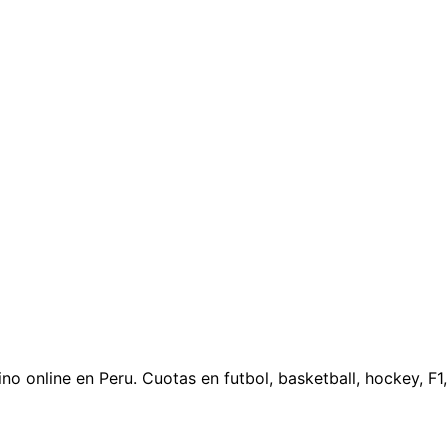
no online en Peru. Cuotas en futbol, basketball, hockey, F