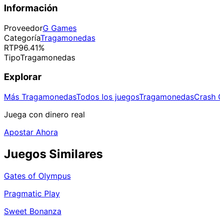
Información
Proveedor
G Games
Categoría
Tragamonedas
RTP
96.41
%
Tipo
Tragamonedas
Explorar
Más
Tragamonedas
Todos los juegos
Tragamonedas
Crash
Juega con dinero real
Apostar Ahora
Juegos Similares
Gates of Olympus
Pragmatic Play
Sweet Bonanza