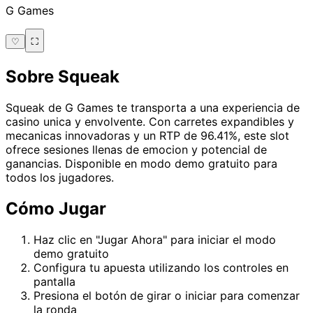
G Games
♡
⛶
Sobre
Squeak
Squeak de G Games te transporta a una experiencia de
casino unica y envolvente. Con carretes expandibles y
mecanicas innovadoras y un RTP de 96.41%, este slot
ofrece sesiones llenas de emocion y potencial de
ganancias. Disponible en modo demo gratuito para
todos los jugadores.
Cómo Jugar
Haz clic en "Jugar Ahora" para iniciar el modo
demo gratuito
Configura tu apuesta utilizando los controles en
pantalla
Presiona el botón de girar o iniciar para comenzar
la ronda