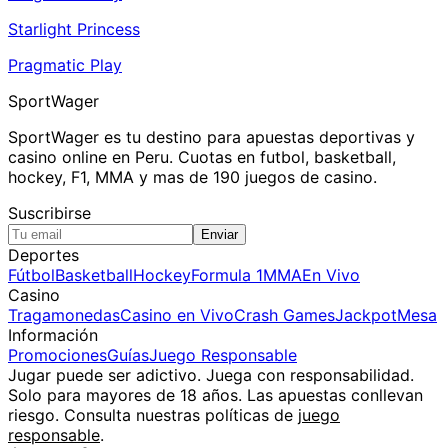
Starlight Princess
Pragmatic Play
SportWager
SportWager es tu destino para apuestas deportivas y
casino online en Peru. Cuotas en futbol, basketball,
hockey, F1, MMA y mas de 190 juegos de casino.
Suscribirse
Enviar
Deportes
Fútbol
Basketball
Hockey
Formula 1
MMA
En Vivo
Casino
Tragamonedas
Casino en Vivo
Crash Games
Jackpot
Mesa
Información
Promociones
Guías
Juego Responsable
Jugar puede ser adictivo. Juega con responsabilidad.
Solo para mayores de 18 años. Las apuestas conllevan
riesgo. Consulta nuestras políticas de
juego
responsable
.