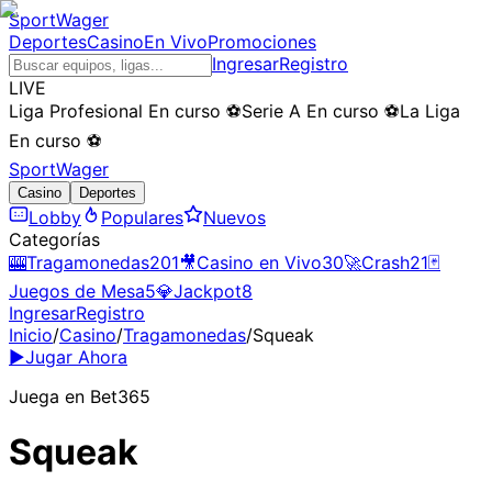
SportWager
Deportes
Casino
En Vivo
Promociones
Ingresar
Registro
LIVE
Liga Profesional
En curso
⚽
Serie A
En curso
⚽
La Liga
En curso
⚽
SportWager
Casino
Deportes
Lobby
Populares
Nuevos
Categorías
🎰
Tragamonedas
201
🎥
Casino en Vivo
30
🚀
Crash
21
🃏
Juegos de Mesa
5
💎
Jackpot
8
Ingresar
Registro
Inicio
/
Casino
/
Tragamonedas
/
Squeak
▶
Jugar Ahora
Juega en
Bet365
Squeak